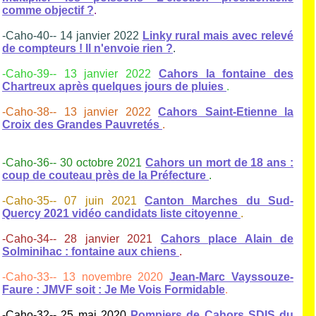
comme objectif ?
.
-Caho-40-- 14 janvier 2022
Linky rural mais avec relevé
de compteurs ! Il n'envoie rien ?
.
-Caho-39-- 13 janvier 2022
Cahors la fontaine des
Chartreux après quelques jours de pluies
.
-Caho-38-- 13 janvier 2022
Cahors Saint-Etienne la
Croix des Grandes Pauvretés
.
-Caho-36-- 30 octobre 2021
Cahors un mort de 18 ans :
coup de couteau près de la Préfecture
.
-Caho-35-- 07 juin 2021
Canton Marches du Sud-
Quercy 2021 vidéo candidats liste citoyenne
.
-Caho-34-- 28 janvier 2021
Cahors place Alain de
Solminihac : fontaine aux chiens
.
-Caho-33-- 13 novembre 2020
Jean-Marc Vayssouze-
Faure : JMVF soit : Je Me Vois Formidable
.
-Caho-32-- 25 mai 2020
Pompiers de Cahors SDIS du