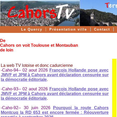
Le Quercy
Présentation ville
Contact
Forum Cahors
Actualités
Vidéos et photos
De
Accueil Cahors
Cahors on voit Toulouse et Montauban
de loin
La web TV lotoise et donc cadurcienne
-Caho-94-- 02 aout 2026
François Hollande pose avec
JMVF et JPM à Cahors avant déclaration censurée sur
la démocratie éditoriale
.
-Caho-93-- 02 aout 2026
François Hollande pose avec
JMVF et JPM à Cahors avant déclaration censurée sur
la démocratie éditoriale
.
-Caho-92-- 30 juin 2026
Pourquoi la route Cahors
Montcuq la RD 653 est encore fermée : Réouverture