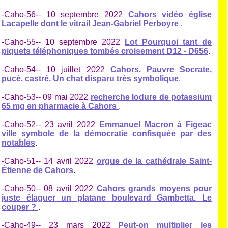
-Caho-56-- 10 septembre 2022
Cahors vidéo église
Lacapelle dont le vitrail Jean-Gabriel Perboyre
.
-Caho-55-- 10 septembre 2022
Lot Pourquoi tant de
piquets téléphoniques tombés croisement D12 - D656
.
-Caho-54-- 10 juillet 2022
Cahors. Pauvre Socrate,
pucé, castré. Un chat disparu très symbolique
.
-Caho-53-- 09 mai 2022
recherche Iodure de potassium
65 mg en pharmacie à Cahors
.
-Caho-52-- 23 avril 2022
Emmanuel Macron à Figeac
ville symbole de la démocratie confisquée par des
notables
.
-Caho-51-- 14 avril 2022
orgue de la cathédrale Saint-
Étienne de Cahors
.
-Caho-50-- 08 avril 2022
Cahors grands moyens pour
juste élaguer un platane boulevard Gambetta. Le
couper ?
.
-Caho-49-- 23 mars 2022
Peut-on multiplier les