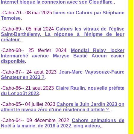
Internet bloque la connexion avec son Cloudflare
.
-Caho-70-- 08 mai 2025
livres sur Cahors par Stéphane
Ternoise
.
-Caho-69-- 05 mai 2024
Cahors les vitraux de l'église
Saint-Barthélemy. La réponse à l'énigme de leur
créateur
.
-Caho-68-- 25 février 2024
Mondial Relay locker
Intermarché avenue Maryse Bastié Aucun casier
disponible
.
-Caho-67-- 24 aout 2023
Jean-Marc Vayssouze-Faure
Sénateur en 2023 ?
.
-Caho-66-- 21 aout 2023
Claire Raulin, nouvelle préfète
du Lot août 2023
.
-Caho-65-- 04 juillet 2023
Cahors le Juin Jardin 2023 on
atteint le niveau zéro d'une résidence d'artiste ?
.
-Caho-64-- 09 décembre 2022
Cahors animations de
Noël à la mairie, de 2018 à 2022, cinq vidéos,
.