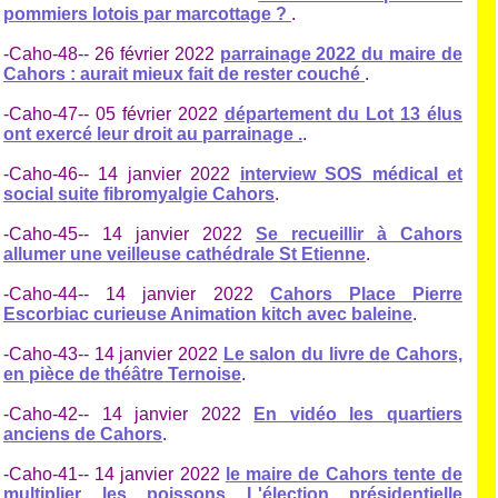
pommiers lotois par marcottage ?
.
-Caho-48-- 26 février 2022
parrainage 2022 du maire de
Cahors : aurait mieux fait de rester couché
.
-Caho-47-- 05 février 2022
département du Lot 13 élus
ont exercé leur droit au parrainage .
.
-Caho-46-- 14 janvier 2022
interview SOS médical et
social suite fibromyalgie Cahors
.
-Caho-45-- 14 janvier 2022
Se recueillir à Cahors
allumer une veilleuse cathédrale St Etienne
.
-Caho-44-- 14 janvier 2022
Cahors Place Pierre
Escorbiac curieuse Animation kitch avec baleine
.
-Caho-43-- 14 janvier 2022
Le salon du livre de Cahors,
en pièce de théâtre Ternoise
.
-Caho-42-- 14 janvier 2022
En vidéo les quartiers
anciens de Cahors
.
-Caho-41-- 14 janvier 2022
le maire de Cahors tente de
multiplier les poissons L'élection présidentielle