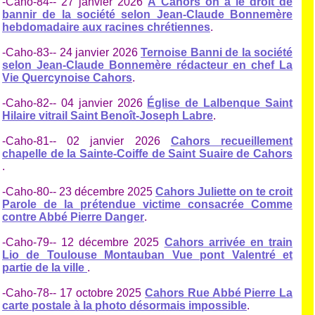
-Caho-84-- 27 janvier 2026
A Cahors on a le droit de
bannir de la société selon Jean-Claude Bonnemère
hebdomadaire aux racines chrétiennes
.
-Caho-83-- 24 janvier 2026
Ternoise Banni de la société
selon Jean-Claude Bonnemère rédacteur en chef La
Vie Quercynoise Cahors
.
-Caho-82-- 04 janvier 2026
Église de Lalbenque Saint
Hilaire vitrail Saint Benoît-Joseph Labre
.
-Caho-81-- 02 janvier 2026
Cahors recueillement
chapelle de la Sainte-Coiffe de Saint Suaire de Cahors
.
-Caho-80-- 23 décembre 2025
Cahors Juliette on te croit
Parole de la prétendue victime consacrée Comme
contre Abbé Pierre Danger
.
-Caho-79-- 12 décembre 2025
Cahors arrivée en train
Lio de Toulouse Montauban Vue pont Valentré et
partie de la ville
.
-Caho-78-- 17 octobre 2025
Cahors Rue Abbé Pierre La
carte postale à la photo désormais impossible
.