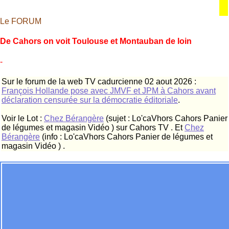
Le FORUM
De Cahors on voit Toulouse et Montauban de loin
-
Sur le forum de la web TV cadurcienne 02 aout 2026 :
François Hollande pose avec JMVF et JPM à Cahors avant
déclaration censurée sur la démocratie éditoriale
.
Voir le Lot :
Chez Bérangère
(sujet : Lo'caVhors Cahors Panier
de légumes et magasin Vidéo ) sur Cahors TV . Et
Chez
Bérangère
(info : Lo'caVhors Cahors Panier de légumes et
magasin Vidéo ) .