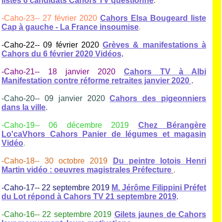
listes 6 candidats Cahors TV questionne
.
-Caho-23-- 27 février 2020
Cahors Elsa Bougeard liste
Cap à gauche - La France insoumise
.
-Caho-22-- 09 février 2020
Grèves & manifestations à
Cahors du 6 février 2020 Vidéos
.
-Caho-21-- 18 janvier 2020
Cahors TV à Albi
Manifestation contre réforme retraites janvier 2020
.
-Caho-20-- 09 janvier 2020
Cahors des pigeonniers
dans la ville
.
-Caho-19-- 06 décembre 2019
Chez Bérangère
Lo'caVhors Cahors Panier de légumes et magasin
Vidéo
.
-Caho-18-- 30 octobre 2019
Du peintre lotois Henri
Martin vidéo : oeuvres magistrales Préfecture
.
-Caho-17-- 22 septembre 2019
M. Jérôme Filippini Préfet
du Lot répond à Cahors TV 21 septembre 2019
.
-Caho-16-- 22 septembre 2019
Gilets jaunes de Cahors