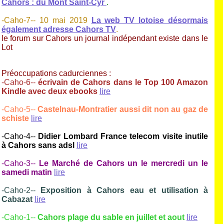
Cahors : du Mont Saint-Cyr
.
-Caho-7-- 10 mai 2019
La web TV lotoise désormais
également adresse Cahors TV
.
le forum sur Cahors un journal indépendant existe dans le
Lot
Préoccupations cadurciennes :
-Caho-6--
écrivain de Cahors dans le Top 100 Amazon
Kindle avec deux ebooks
lire
-Caho-5--
Castelnau-Montratier aussi dit non au gaz de
schiste
lire
-Caho-4--
Didier Lombard France telecom visite inutile
à Cahors sans adsl
lire
-Caho-3--
Le Marché de Cahors un le mercredi un le
samedi matin
lire
-Caho-2--
Exposition à Cahors eau et utilisation à
Cabazat
lire
-Caho-1--
Cahors plage du sable en juillet et aout
lire